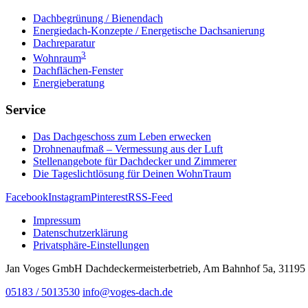
Dachbegrünung / Bienendach
Energiedach-Konzepte / Energetische Dachsanierung
Dachreparatur
3
Wohnraum
Dachflächen-Fenster
Energieberatung
Service
Das Dachgeschoss zum Leben erwecken
Drohnenaufmaß – Vermessung aus der Luft
Stellenangebote für Dachdecker und Zimmerer
Die Tageslichtlösung für Deinen WohnTraum
Facebook
Instagram
Pinterest
RSS-Feed
Impressum
Datenschutzerklärung
Privatsphäre-Einstellungen
Jan Voges GmbH Dachdeckermeisterbetrieb, Am Bahnhof 5a, 31195
05183 / 5013530
info@voges-dach.de