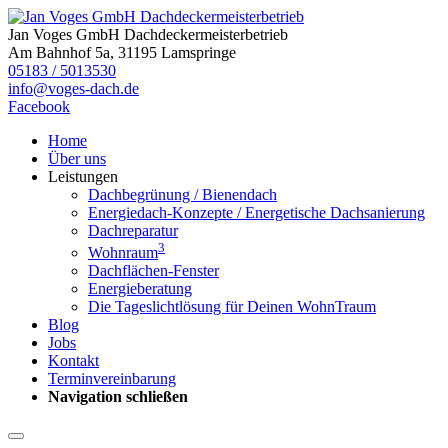
Jan Voges GmbH Dachdeckermeisterbetrieb
Am Bahnhof 5a, 31195 Lamspringe
05183 / 5013530
info@voges-dach.de
Facebook
Home
Über uns
Leistungen
Dachbegrünung / Bienendach
Energiedach-Konzepte / Energetische Dachsanierung
Dachreparatur
3
Wohnraum
Dachflächen-Fenster
Energieberatung
Die Tageslichtlösung für Deinen WohnTraum
Blog
Jobs
Kontakt
Terminvereinbarung
Navigation schließen