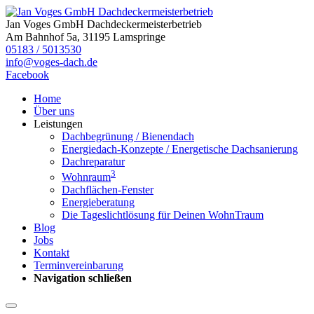
Jan Voges GmbH Dachdeckermeisterbetrieb
Am Bahnhof 5a, 31195 Lamspringe
05183 / 5013530
info@voges-dach.de
Facebook
Home
Über uns
Leistungen
Dachbegrünung / Bienendach
Energiedach-Konzepte / Energetische Dachsanierung
Dachreparatur
3
Wohnraum
Dachflächen-Fenster
Energieberatung
Die Tageslichtlösung für Deinen WohnTraum
Blog
Jobs
Kontakt
Terminvereinbarung
Navigation schließen