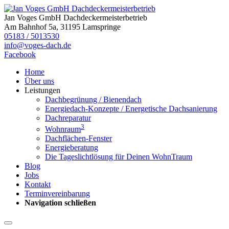
Jan Voges GmbH Dachdeckermeisterbetrieb
Am Bahnhof 5a, 31195 Lamspringe
05183 / 5013530
info@voges-dach.de
Facebook
Home
Über uns
Leistungen
Dachbegrünung / Bienendach
Energiedach-Konzepte / Energetische Dachsanierung
Dachreparatur
3
Wohnraum
Dachflächen-Fenster
Energieberatung
Die Tageslichtlösung für Deinen WohnTraum
Blog
Jobs
Kontakt
Terminvereinbarung
Navigation schließen