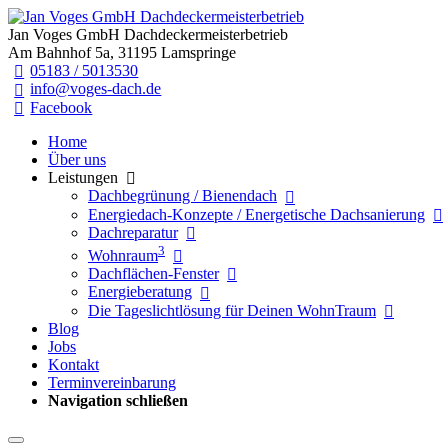
Jan Voges GmbH Dachdeckermeisterbetrieb
Am Bahnhof 5a, 31195 Lamspringe
05183 / 5013530
info@voges-dach.de
Facebook
Home
Über uns
Leistungen
Dachbegrünung / Bienendach
Energiedach-Konzepte / Energetische Dachsanierung
Dachreparatur
3
Wohnraum
Dachflächen-Fenster
Energieberatung
Die Tageslichtlösung für Deinen WohnTraum
Blog
Jobs
Kontakt
Terminvereinbarung
Navigation schließen