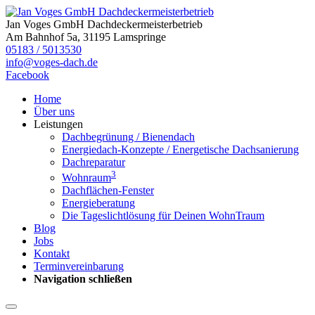
Jan Voges GmbH Dachdeckermeisterbetrieb
Am Bahnhof 5a, 31195 Lamspringe
05183 / 5013530
info@voges-dach.de
Facebook
Home
Über uns
Leistungen
Dachbegrünung / Bienendach
Energiedach-Konzepte / Energetische Dachsanierung
Dachreparatur
3
Wohnraum
Dachflächen-Fenster
Energieberatung
Die Tageslichtlösung für Deinen WohnTraum
Blog
Jobs
Kontakt
Terminvereinbarung
Navigation schließen