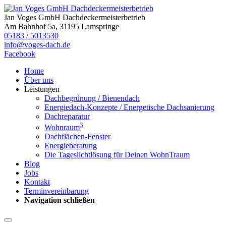
Jan Voges GmbH Dachdeckermeisterbetrieb
Am Bahnhof 5a, 31195 Lamspringe
05183 / 5013530
info@voges-dach.de
Facebook
Home
Über uns
Leistungen
Dachbegrünung / Bienendach
Energiedach-Konzepte / Energetische Dachsanierung
Dachreparatur
3
Wohnraum
Dachflächen-Fenster
Energieberatung
Die Tageslichtlösung für Deinen WohnTraum
Blog
Jobs
Kontakt
Terminvereinbarung
Navigation schließen