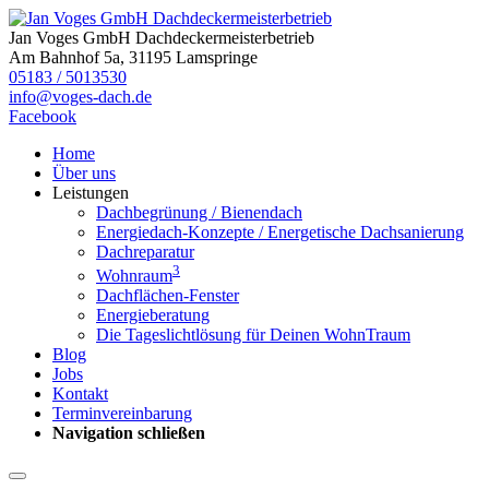
Jan Voges GmbH Dachdeckermeisterbetrieb
Am Bahnhof 5a, 31195 Lamspringe
05183 / 5013530
info@voges-dach.de
Facebook
Home
Über uns
Leistungen
Dachbegrünung / Bienendach
Energiedach-Konzepte / Energetische Dachsanierung
Dachreparatur
3
Wohnraum
Dachflächen-Fenster
Energieberatung
Die Tageslichtlösung für Deinen WohnTraum
Blog
Jobs
Kontakt
Terminvereinbarung
Navigation schließen