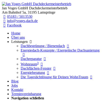
Jan Voges GmbH Dachdeckermeisterbetrieb
Am Bahnhof 5a, 31195 Lamspringe
05183 / 5013530
info@voges-dach.de
Facebook
Home
Über uns
Leistungen
Dachbegrünung / Bienendach
Energiedach-Konzepte / Energetische Dachsanierung
Dachreparatur
3
Wohnraum
Dachflächen-Fenster
Energieberatung
Die Tageslichtlösung für Deinen WohnTraum
Blog
Jobs
Kontakt
Terminvereinbarung
Navigation schließen