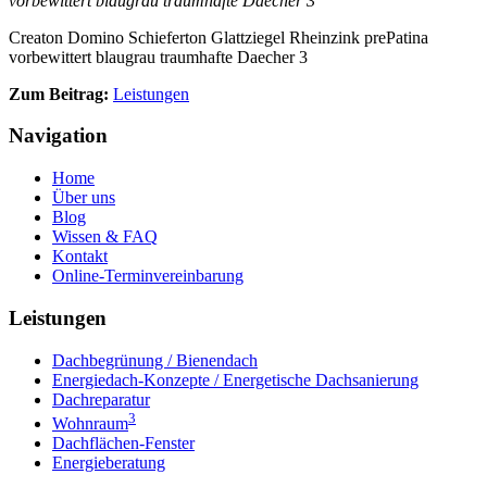
vorbewittert blaugrau traumhafte Daecher 3
Creaton Domino Schieferton Glattziegel Rheinzink prePatina
vorbewittert blaugrau traumhafte Daecher 3
Zum Beitrag:
Leistungen
Navigation
Home
Über uns
Blog
Wissen & FAQ
Kontakt
Online-Terminvereinbarung
Leistungen
Dachbegrünung / Bienendach
Energiedach-Konzepte / Energetische Dachsanierung
Dachreparatur
3
Wohnraum
Dachflächen-Fenster
Energieberatung