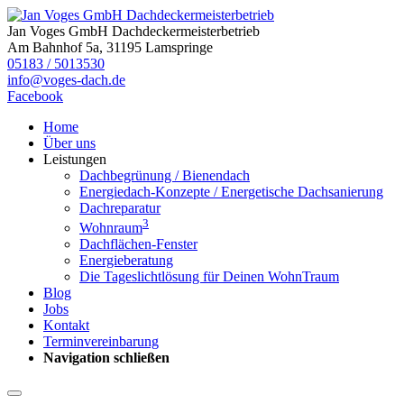
Jan Voges GmbH Dachdeckermeisterbetrieb
Am Bahnhof 5a, 31195 Lamspringe
05183 / 5013530
info@voges-dach.de
Facebook
Home
Über uns
Leistungen
Dachbegrünung / Bienendach
Energiedach-Konzepte / Energetische Dachsanierung
Dachreparatur
3
Wohnraum
Dachflächen-Fenster
Energieberatung
Die Tageslichtlösung für Deinen WohnTraum
Blog
Jobs
Kontakt
Terminvereinbarung
Navigation schließen