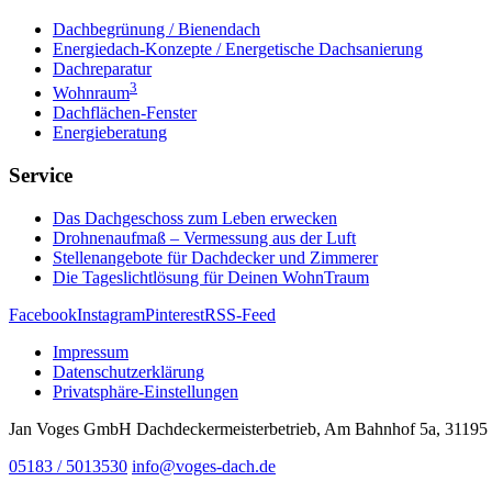
Dachbegrünung / Bienendach
Energiedach-Konzepte / Energetische Dachsanierung
Dachreparatur
3
Wohnraum
Dachflächen-Fenster
Energieberatung
Service
Das Dachgeschoss zum Leben erwecken
Drohnenaufmaß – Vermessung aus der Luft
Stellenangebote für Dachdecker und Zimmerer
Die Tageslichtlösung für Deinen WohnTraum
Facebook
Instagram
Pinterest
RSS-Feed
Impressum
Datenschutzerklärung
Privatsphäre-Einstellungen
Jan Voges GmbH Dachdeckermeisterbetrieb, Am Bahnhof 5a, 31195
05183 / 5013530
info@voges-dach.de