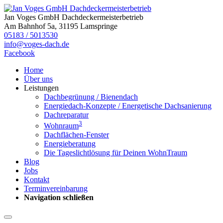
Jan Voges GmbH Dachdeckermeisterbetrieb
Am Bahnhof 5a, 31195 Lamspringe
05183 / 5013530
info@voges-dach.de
Facebook
Home
Über uns
Leistungen
Dachbegrünung / Bienendach
Energiedach-Konzepte / Energetische Dachsanierung
Dachreparatur
3
Wohnraum
Dachflächen-Fenster
Energieberatung
Die Tageslichtlösung für Deinen WohnTraum
Blog
Jobs
Kontakt
Terminvereinbarung
Navigation schließen