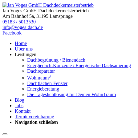
Jan Voges GmbH Dachdeckermeisterbetrieb
Am Bahnhof 5a, 31195 Lamspringe
05183 / 5013530
info@voges-dach.de
Facebook
Home
Über uns
Leistungen
Dachbegrünung / Bienendach
Energiedach-Konzepte / Energetische Dachsanierung
Dachreparatur
3
Wohnraum
Dachflächen-Fenster
Energieberatung
Die Tageslichtlösung für Deinen WohnTraum
Blog
Jobs
Kontakt
Terminvereinbarung
Navigation schließen