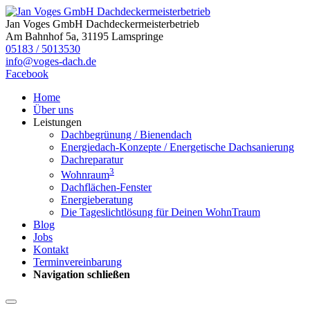
Jan Voges GmbH Dachdeckermeisterbetrieb
Am Bahnhof 5a, 31195 Lamspringe
05183 / 5013530
info@voges-dach.de
Facebook
Home
Über uns
Leistungen
Dachbegrünung / Bienendach
Energiedach-Konzepte / Energetische Dachsanierung
Dachreparatur
3
Wohnraum
Dachflächen-Fenster
Energieberatung
Die Tageslichtlösung für Deinen WohnTraum
Blog
Jobs
Kontakt
Terminvereinbarung
Navigation schließen