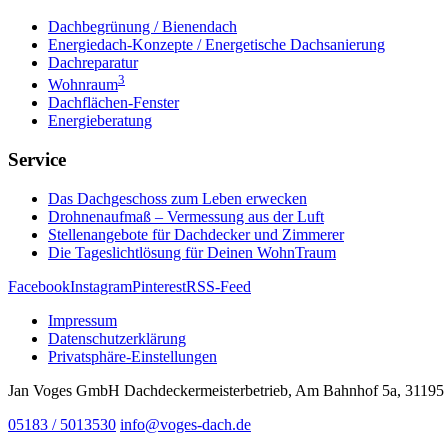
Dachbegrünung / Bienendach
Energiedach-Konzepte / Energetische Dachsanierung
Dachreparatur
3
Wohnraum
Dachflächen-Fenster
Energieberatung
Service
Das Dachgeschoss zum Leben erwecken
Drohnenaufmaß – Vermessung aus der Luft
Stellenangebote für Dachdecker und Zimmerer
Die Tageslichtlösung für Deinen WohnTraum
Facebook
Instagram
Pinterest
RSS-Feed
Impressum
Datenschutzerklärung
Privatsphäre-Einstellungen
Jan Voges GmbH Dachdeckermeisterbetrieb, Am Bahnhof 5a, 31195
05183 / 5013530
info@voges-dach.de