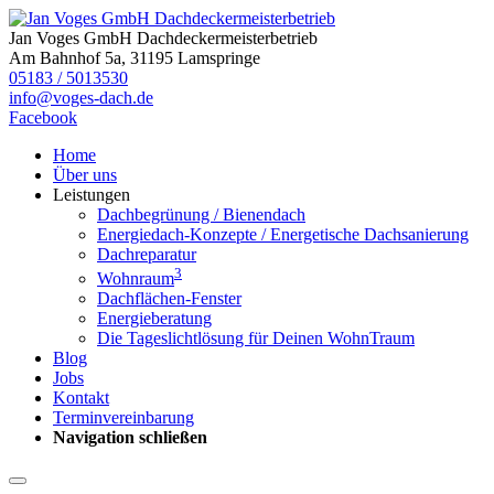
Jan Voges GmbH Dachdeckermeisterbetrieb
Am Bahnhof 5a, 31195 Lamspringe
05183 / 5013530
info@voges-dach.de
Facebook
Home
Über uns
Leistungen
Dachbegrünung / Bienendach
Energiedach-Konzepte / Energetische Dachsanierung
Dachreparatur
3
Wohnraum
Dachflächen-Fenster
Energieberatung
Die Tageslichtlösung für Deinen WohnTraum
Blog
Jobs
Kontakt
Terminvereinbarung
Navigation schließen