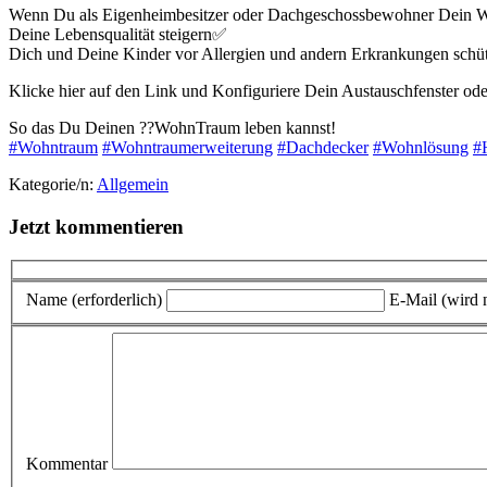
Wenn Du als Eigenheimbesitzer oder Dachgeschossbewohner Dein 
Deine Lebensqualität steigern
✅
Dich und Deine Kinder vor Allergien und andern Erkrankungen schüt
Klicke hier auf den Link und Konfiguriere Dein Austauschfenster ode
So das Du Deinen
?
?
WohnTraum leben kannst!
#
Wohntraum
#
Wohntraumerweiterung
#
Dachdecker
#
Wohnlösung
#
Kategorie/n:
Allgemein
Jetzt kommentieren
Name (erforderlich)
E-Mail (wird n
Kommentar