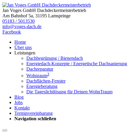
Jan Voges GmbH Dachdeckermeisterbetrieb
Am Bahnhof 5a, 31195 Lamspringe
05183 / 5013530
info@voges-dach.de
Facebook
Home
Über uns
Leistungen
Dachbegrünung / Bienendach
Energiedach-Konzepte / Energetische Dachsanierung
Dachreparatur
3
Wohnraum
Dachflächen-Fenster
Energieberatung
Die Tageslichtlösung für Deinen WohnTraum
Blog
Jobs
Kontakt
Terminvereinbarung
Navigation schließen