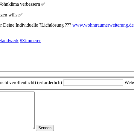
Wohnklima verbessern
✅
zen willst
✅
r Deine Individuelle
?
Lichtlösung
?
?
?
www.wohntraumerweiterung.de
Handwerk
#
Zimmerer
icht veröffentlicht) (erforderlich)
Webs