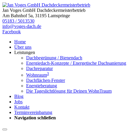
Jan Voges GmbH Dachdeckermeisterbetrieb
Am Bahnhof 5a, 31195 Lamspringe
05183 / 5013530
info@voges-dach.de
Facebook
Home
Über uns
Leistungen
Dachbegrünung / Bienendach
Energiedach-Konzepte / Energetische Dachsanierung
Dachreparatur
3
Wohnraum
Dachflächen-Fenster
Energieberatung
Die Tageslichtlösung für Deinen WohnTraum
Blog
Jobs
Kontakt
Terminvereinbarung
Navigation schließen