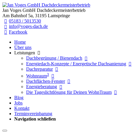
Jan Voges GmbH Dachdeckermeisterbetrieb
Am Bahnhof 5a, 31195 Lamspringe
05183 / 5013530
info@voges-dach.de
Facebook
Home
Über uns
Leistungen
Dachbegrünung / Bienendach
Energiedach-Konzepte / Energetische Dachsanierung
Dachreparatur
3
Wohnraum
Dachflächen-Fenster
Energieberatung
Die Tageslichtlösung für Deinen WohnTraum
Blog
Jobs
Kontakt
Terminvereinbarung
Navigation schließen